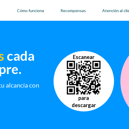
Cómo funciona
Recompensas
Atención al cli
s
cada
Escanear
pre.
tu alcancía con
para
descargar