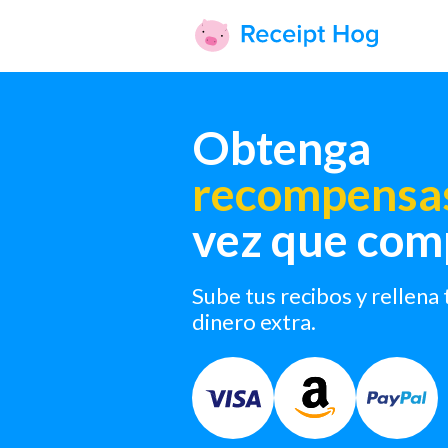
Obtenga
recompensa
vez que com
Sube tus recibos y rellena 
dinero extra.